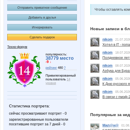
Отправить приватное сообщение
Чтобы оставлять ко
Добавить в друзья
Игнорировать
Новые записи в бл
Сделать подарок
nikom
21.07.202
Хотел в IT - поп
Техно-форум
nikom
18.07.202
популярность:
Полдневное лет
38779 место
-9 ↓
nikom
08.07.202
рейтинг
480
?
Азбука для Бура
Привилегированный
nikom
05.06.202
пользователь
14
уровня
К Дню русского 
nikom
05.06.202
В связи с пмэф-
Статистика портрета:
сейчас просматривают портрет - 0
Популярные за не
зарегистрированные пользователи
посетившие портрет за 7 дней - 0
Мил@н@
01.08