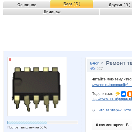
Блог
( 5 )
Основное
Друзья
( 9 )
Шпионаж
Ремонт т
>
Блог
527
Читайте мою тему <str
www.nn.ru/community/tec
Поделиться:
http://www.nn.ru/popu
Что за зверь? Фото
0 комментариев
. Ва
Портрет заполнен на 56 %