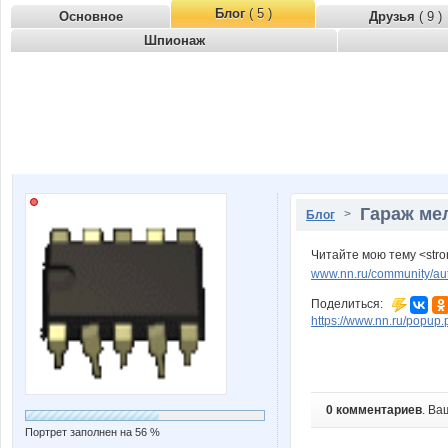
Блог
( 5 )
Основное
Друзья
( 9 )
Шпионаж
Гараж ме
>
Блог
Читайте мою тему <stro
www.nn.ru/community/au
Поделиться:
https://www.nn.ru/pop
0 комментариев
. Ва
Портрет заполнен на 56 %