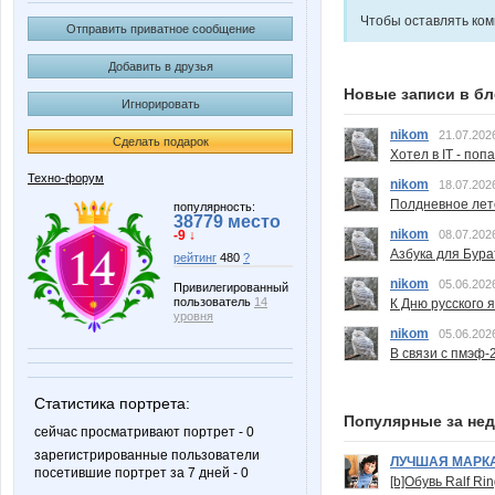
Чтобы оставлять ко
Отправить приватное сообщение
Добавить в друзья
Новые записи в бл
Игнорировать
nikom
21.07.202
Сделать подарок
Хотел в IT - поп
Техно-форум
nikom
18.07.202
Полдневное лет
популярность:
38779 место
nikom
-9 ↓
08.07.202
Азбука для Бура
рейтинг
480
?
nikom
05.06.202
Привилегированный
пользователь
14
К Дню русского 
уровня
nikom
05.06.202
В связи с пмэф-
Статистика портрета:
Популярные за не
сейчас просматривают портрет - 0
зарегистрированные пользователи
ЛУЧШАЯ МАРК
посетившие портрет за 7 дней - 0
[b]Обувь Ralf Ri