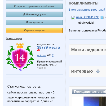
Комплименты
Отправить приватное сообщение
1 комплиментов в гостевой 
Добавить в друзья
user_283811972
Игнорировать
gbgfxvsdvfd
Сделать подарок
Вы не авторизованы! Чтоб
Техно-форум
популярность:
38779 место
Метки лидеров
-9 ↓
рейтинг
480
?
Привилегированный
пользователь
14
уровня
Интервью
Статистика портрета:
Последние
фотогра
сейчас просматривают портрет - 0
зарегистрированные пользователи
посетившие портрет за 7 дней - 0